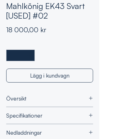
Mahlkönig EK43 Svart
[USED] #02
Pris
18 000,00 kr
Antal
*
Lägg i kundvagn
Översikt
Begagnad Mahlkönig EK43 i svart
Specifikationer
utförande. Kvarnen har tidigare använts
i caféverksamhet.
Kosmetiskt slitage och yttre spår av
Spänning
200-240 V
Nedladdningar
användning förekommer, men maskinen