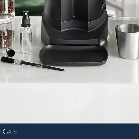
MO] #06
Quick View