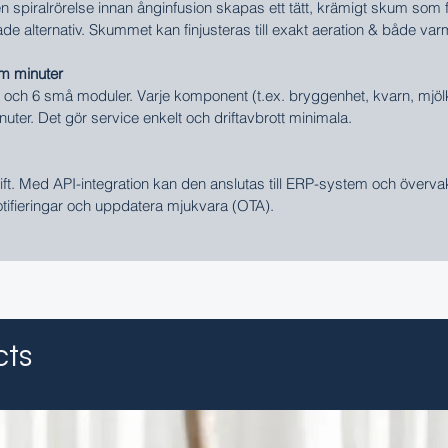
n spiralrörelse innan ånginfusion skapas ett tätt, krämigt skum som fu
 alternativ. Skummet kan finjusteras till exakt aeration & både varm
em minuter
 och 6 små moduler. Varje komponent (t.ex. bryggenhet, kvarn, mj
uter. Det gör service enkelt och driftavbrott minimala.
t. Med API-integration kan den anslutas till ERP-system och övervakas
notifieringar och uppdatera mjukvara (OTA).
cts