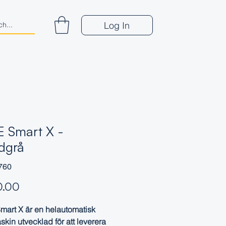
Log In
 Smart X -
dgrå
760
Price
0.00
art X är en helautomatisk
skin utvecklad för att leverera