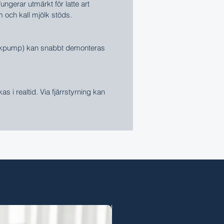
ngerar utmärkt för latte art
 och kall mjölk stöds.
ölkpump) kan snabbt demonteras
 i realtid. Via fjärrstyrning kan
Demo