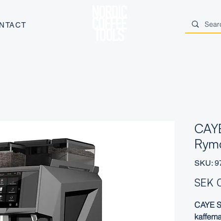
NTACT
CAYE
Rym
SKU: 9
SEK 
CAYE Sm
kaffema