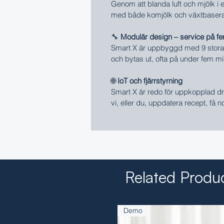
Genom att blanda luft och mjölk i e
med både komjölk och växtbaserade
🔧
Modulär design – service på f
Smart X är uppbyggd med 9 stora
och bytas ut, ofta på under fem min
🌐
IoT och fjärrstyrning
Smart X är redo för uppkopplad drif
vi, eller du, uppdatera recept, få 
Related Produ
Demo