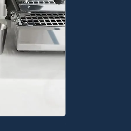
Ceado E6C Chameleon [DEMO