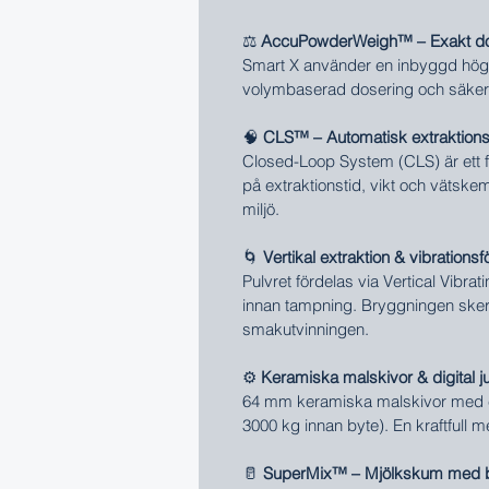
⚖️
AccuPowderWeigh™ – Exakt dos
Smart X använder en inbyggd högpre
volymbaserad dosering och säkers
🧠
CLS™ – Automatisk extraktionsko
Closed-Loop System (CLS) är ett f
på extraktionstid, vikt och vätske
miljö.
🌀
Vertikal extraktion & vibrationsf
Pulvret fördelas via Vertical Vibra
innan tampning. Bryggningen sker 
smakutvinningen.
⚙️
Keramiska malskivor & digital j
64 mm keramiska malskivor med ele
3000 kg innan byte). En kraftfull m
🥛
SuperMix™ – Mjölkskum med ba