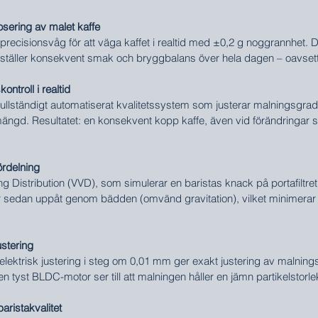
ering av malet kaffe
cisionsvåg för att väga kaffet i realtid med ±0,2 g noggrannhet. Dett
täller konsekvent smak och bryggbalans över hela dagen – oavset
ntroll i realtid
ullständigt automatiserat kvalitetssystem som justerar malningsgrad
mängd. Resultatet: en konsekvent kopp kaffe, även vid förändringar s
ördelning
ting Distribution (VVD), som simulerar en baristas knack på portafiltr
sedan uppåt genom bädden (omvänd gravitation), vilket minimerar k
ustering
ktrisk justering i steg om 0,01 mm ger exakt justering av malningsg
en tyst BLDC-motor ser till att malningen håller en jämn partikelstorl
ristakvalitet