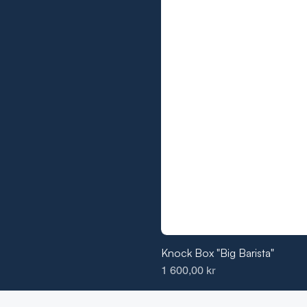
Knock Box "Big Barista"
Pris
1 600,00 kr