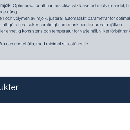
 mjölk
: Optimerad för att hantera olika växtbaserad mjölk (mandel, havr
arje gång.
en och volymen av mjölk, justerar automatiskt parametrar för optimala
tas att göra flera saker samtidigt som maskinen texturerar mjölken.
ller enhetlig konsistens och temperatur för varje häll, vilket förbättrar
göra och underhålla, med minimal stilleståndstid.
ukter