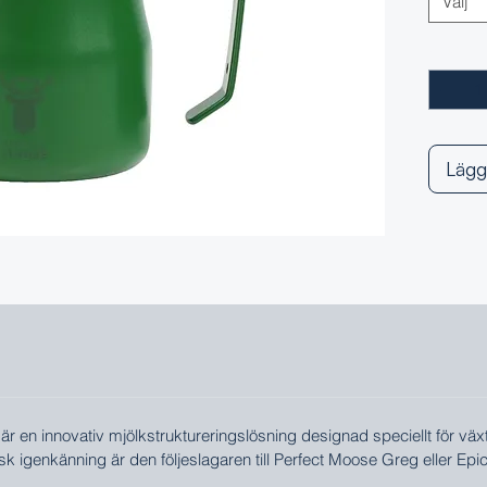
Välj
Antal
*
Lägg
är en innovativ mjölkstruktureringslösning designad speciellt för vä
isk igenkänning är den följeslagaren till Perfect Moose Greg eller Epi