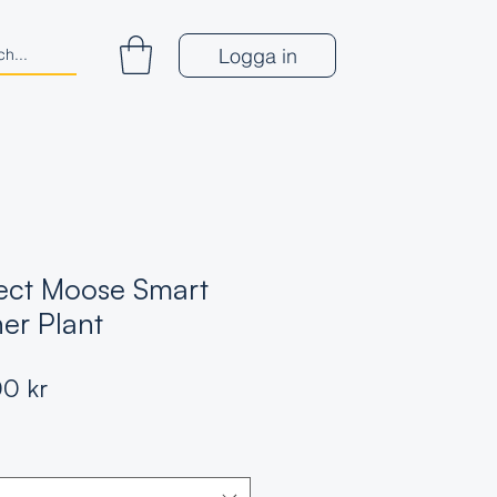
Logga in
ect Moose Smart
her Plant
Pris
0 kr