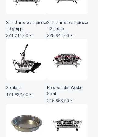
Slim Jim Idrocompresso
Slim Jim Idrocompresso
- 3 grupp
- 2 grupp
Pris
Pris
271 711,00 kr
229 844,00 kr
Spiritello
Kees van der Westen
Spirit
Pris
171 832,00 kr
Pris
216 668,00 kr