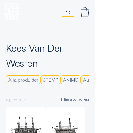
Hem
Kees Van Der Westen
Kees Van Der
Westen
Alla produkter
3TEMP
ANIMO
Automatiska Maskiner
Filtrera och sortera
6 produkter