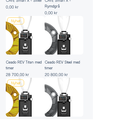
CAYE Smart X - Silver
CAYE Smart X -
Rymdgrå
Pris
0,00 kr
Pris
0,00 kr
Nyhet
Ceado REV Titan med
Ceado REV Steel med
timer
timer
Pris
Pris
28 700,00 kr
20 800,00 kr
Nyhet
Ceado REV Titan WAM
Ceado REV Steel WAM
(med våg)
(med våg)