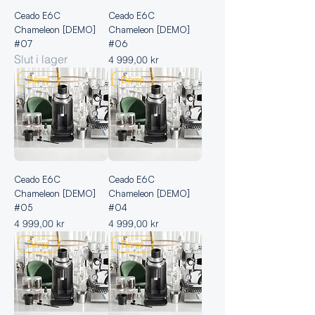
Ceado E6C
Ceado E6C
Chameleon [DEMO]
Chameleon [DEMO]
#07
#06
Slut i lager
Pris
4 999,00 kr
Demo
Demo
Ceado E6C
Ceado E6C
Chameleon [DEMO]
Chameleon [DEMO]
#05
#04
Pris
Pris
4 999,00 kr
4 999,00 kr
Demo
Demo