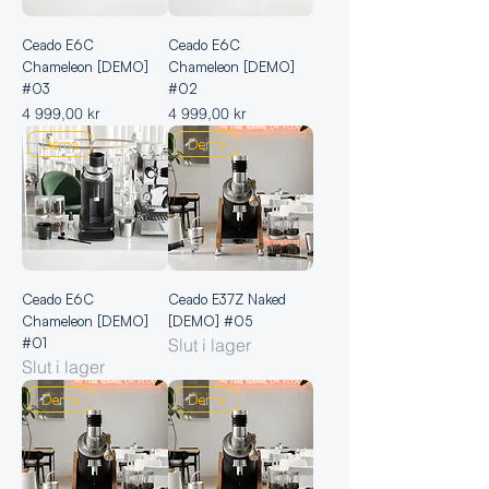
Ceado E6C
Ceado E6C
Chameleon [DEMO]
Chameleon [DEMO]
#03
#02
Pris
Pris
4 999,00 kr
4 999,00 kr
Demo
Demo
Ceado E6C
Ceado E37Z Naked
Chameleon [DEMO]
[DEMO] #05
#01
Slut i lager
Slut i lager
Demo
Demo