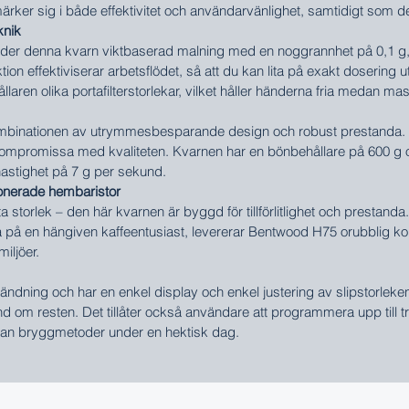
tmärker sig i både effektivitet och användarvänlighet, samtidigt som
knik
der denna kvarn viktbaserad malning med en noggrannhet på 0,1 g, v
tion effektiviserar arbetsflödet, så att du kan lita på exakt doserin
laren olika portafilterstorlekar, vilket håller händerna fria medan mas
binationen av utrymmesbesparande design och robust prestanda. Dess
kompromissa med kvaliteten. Kvarnen har en bönbehållare på 600 g o
stighet på 7 g per sekund.
sionerade hembaristor
 storlek – den här kvarnen är byggd för tillförlitlighet och prestanda
 på en hängiven kaffeentusiast, levererar Bentwood H75 orubblig kons
miljöer.
ändning och har en enkel display och enkel justering av slipstorle
 om resten. Det tillåter också användare att programmera upp till tre
lan bryggmetoder under en hektisk dag.