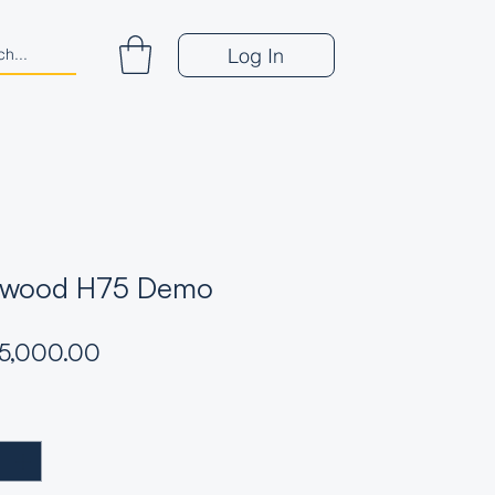
Log In
twood H75 Demo
Price
15,000.00
*