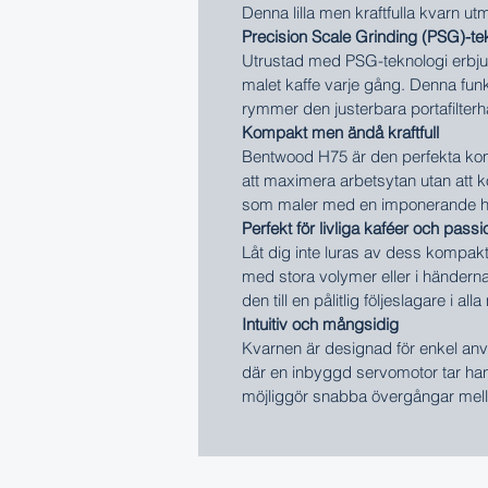
Denna lilla men kraftfulla kvarn u
Precision Scale Grinding (PSG)-te
Utrustad med PSG-teknologi erbju
malet kaffe varje gång. Denna funk
rymmer den justerbara portafilterhål
Kompakt men ändå kraftfull
Bentwood H75 är den perfekta kom
att maximera arbetsytan utan att 
som maler med en imponerande ha
Perfekt för livliga kaféer och pas
Låt dig inte luras av dess kompakta
med stora volymer eller i händerna
den till en pålitlig följeslagare i alla 
Intuitiv och mångsidig
Kvarnen är designad för enkel anv
där en inbyggd servomotor tar hand
möjliggör snabba övergångar mel