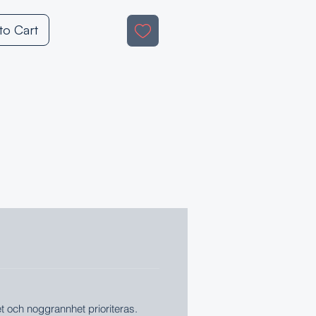
to Cart
 och noggrannhet prioriteras.